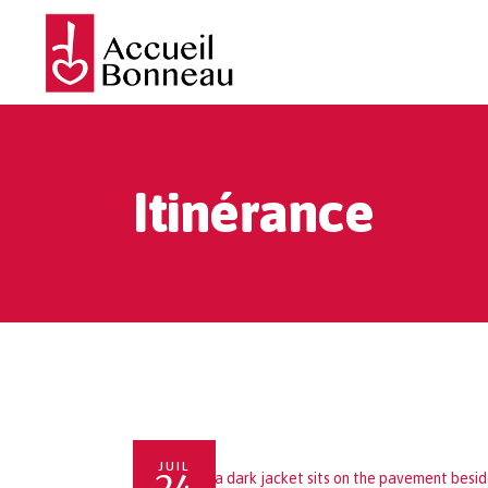
Itinérance
JUIL
24