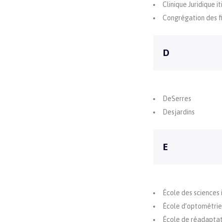
Clinique Juridique i
Congrégation des fi
D
DeSerres
Desjardins
E
École des sciences i
École d’optométrie 
École de réadaptat