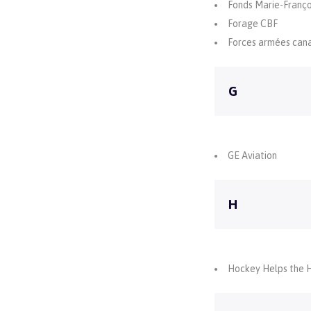
Fonds Marie-Franço
Forage CBF
Forces armées can
G
GE Aviation
H
Hockey Helps the 