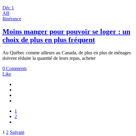
Déc
1
AB
Itinérance
Moins manger pour pouvoir se loger : un
choix de plus en plus fréquent
Au Québec comme ailleurs au Canada, de plus en plus de ménages
doivent réduire la quantité de leurs repas, acheter
0 Comments
Like
1
2
Pagination
1
2
Suivant