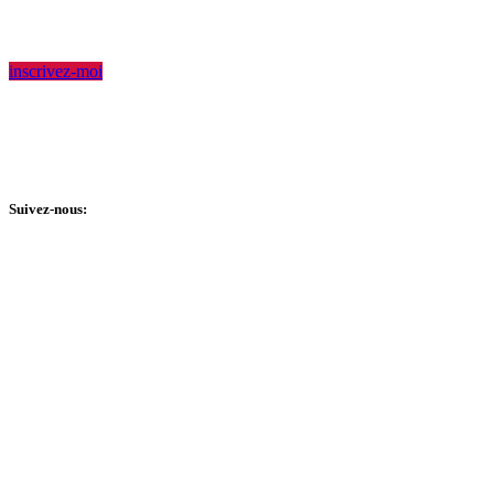
Rejoignez notre communauté pour avoir accès en primeur aux
dernières nouvelles.
inscrivez-moi
Accueil Bonneau #118776897 RR 0001
Fondation Accueil Bonneau #850799081 RR 0001
© 2025 Tous droits réservés.
Suivez-nous: