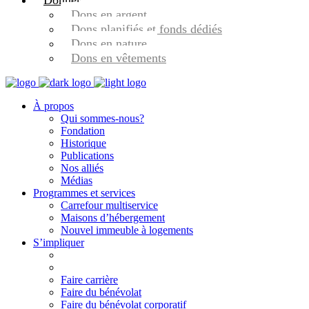
Donner
Dons en argent
Dons planifiés et fonds dédiés
Dons en nature
Dons en vêtements
À propos
Qui sommes-nous?
Fondation
Historique
Publications
Nos alliés
Médias
Programmes et services
Carrefour multiservice
Maisons d’hébergement
Nouvel immeuble à logements
S’impliquer
Faire carrière
Faire du bénévolat
Faire du bénévolat corporatif