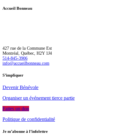
des
Accueil Bonneau
publications
L’Accueil Bonneau accompagne de manière inclusive les personnes
à risque ou en situation d’itinérance vers un logement, une plus
grande autonomie et l’épanouissement.
427 rue de la Commune Est
Montréal, Québec, H2Y 1J4
514-845-3906
info@accueilbonneau.com
S’impliquer
Devenir Bénévole
Organiser un événement tierce partie
Faites un don
Politique de confidentialité
Je m’abonne à l’infolettre