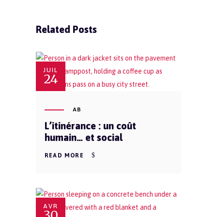
Related Posts
JUIL
24
AB
L’itinérance : un coût
humain… et social
READ MORE
AVR
30