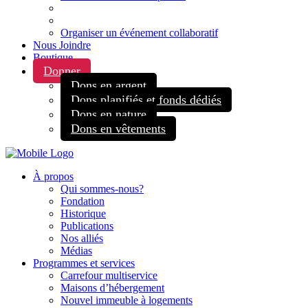
Organiser un événement collaboratif
Nous Joindre
Boutique
Donner
Dons en argent
Dons planifiés et fonds dédiés
Dons en nature
Dons en vêtements
À propos
Qui sommes-nous?
Fondation
Historique
Publications
Nos alliés
Médias
Programmes et services
Carrefour multiservice
Maisons d’hébergement
Nouvel immeuble à logements