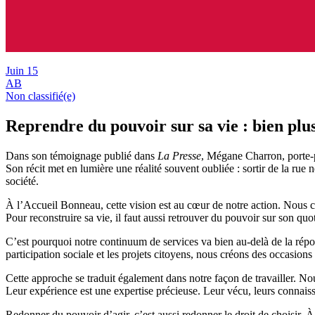
Juin
15
AB
Non classifié(e)
Reprendre du pouvoir sur sa vie : bien plus
Dans son témoignage publié dans
La Presse
, Mégane Charron, porte-p
Son récit met en lumière une réalité souvent oubliée : sortir de la rue 
société.
À l’Accueil Bonneau, cette vision est au cœur de notre action. Nous cro
Pour reconstruire sa vie, il faut aussi retrouver du pouvoir sur son qu
C’est pourquoi notre continuum de services va bien au-delà de la répon
participation sociale et les projets citoyens, nous créons des occasio
Cette approche se traduit également dans notre façon de travailler. Nou
Leur expérience est une expertise précieuse. Leur vécu, leurs connaissa
Redonner du pouvoir d’agir, c’est aussi redonner le droit de choisir. À t