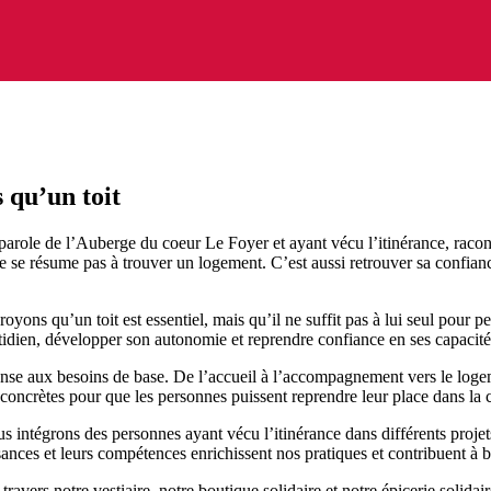
 qu’un toit
arole de l’Auberge du coeur Le Foyer et ayant vécu l’itinérance, raco
ne se résume pas à trouver un logement. C’est aussi retrouver sa confiance
yons qu’un toit est essentiel, mais qu’il ne suffit pas à lui seul pour p
otidien, développer son autonomie et reprendre confiance en ses capacité
se aux besoins de base. De l’accueil à l’accompagnement vers le logemen
ns concrètes pour que les personnes puissent reprendre leur place dans l
s intégrons des personnes ayant vécu l’itinérance dans différents projet
nces et leurs compétences enrichissent nos pratiques et contribuent à bât
ravers notre vestiaire, notre boutique solidaire et notre épicerie solidair