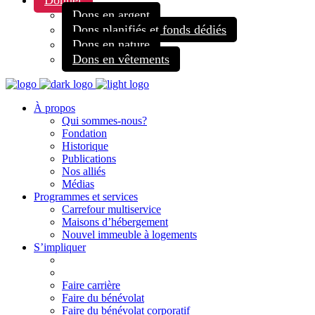
Donner
Dons en argent
Dons planifiés et fonds dédiés
Dons en nature
Dons en vêtements
À propos
Qui sommes-nous?
Fondation
Historique
Publications
Nos alliés
Médias
Programmes et services
Carrefour multiservice
Maisons d’hébergement
Nouvel immeuble à logements
S’impliquer
Faire carrière
Faire du bénévolat
Faire du bénévolat corporatif