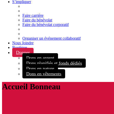
S’impliquer
Faire carrière
Faire du bénévolat
Faire du bénévolat corporatif
Organiser un événement collaboratif
Nous Joindre
Boutique
Donner
Dons en argent
Dons planifiés et fonds dédiés
Dons en nature
Dons en vêtements
Accueil Bonneau