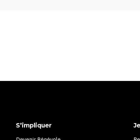
S’impliquer
Je
Devenir Bénévole
Re