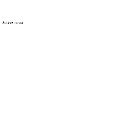
Fondation Accueil Bonneau #850799081 RR 0001
© 2025 Tous droits réservés.
Suivez-nous: