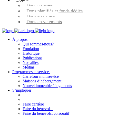
Donner
Dons en argent
Dons planifiés et fonds dédiés
Dons en nature
Dons en vêtements
À propos
Qui sommes-nous?
Fondation
Historique
Publications
Nos alliés
Médias
Programmes et services
Carrefour multiservice
Maisons d’hébergement
Nouvel immeuble à logements
S’impliquer
Faire carrière
Faire du bénévolat
Faire du bénévolat corporatif