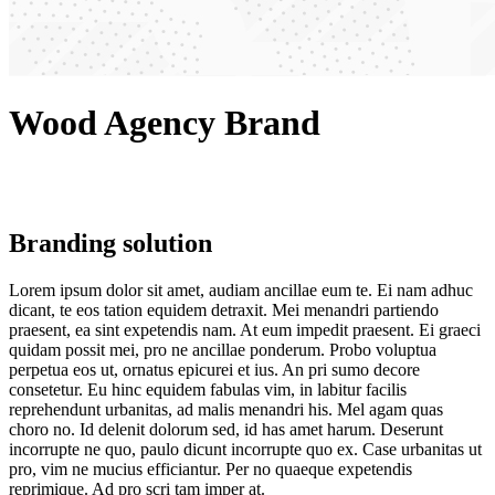
Wood Agency Brand
Branding solution
Lorem ipsum dolor sit amet, audiam ancillae eum te. Ei nam adhuc
dicant, te eos tation equidem detraxit. Mei menandri partiendo
praesent, ea sint expetendis nam. At eum impedit praesent. Ei graeci
quidam possit mei, pro ne ancillae ponderum. Probo voluptua
perpetua eos ut, ornatus epicurei et ius. An pri sumo decore
consetetur. Eu hinc equidem fabulas vim, in labitur facilis
reprehendunt urbanitas, ad malis menandri his. Mel agam quas
choro no. Id delenit dolorum sed, id has amet harum. Deserunt
incorrupte ne quo, paulo dicunt incorrupte quo ex. Case urbanitas ut
pro, vim ne mucius efficiantur. Per no quaeque expetendis
reprimique. Ad pro scri tam imper at.