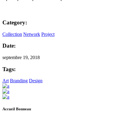
Category:
Collection
Network
Project
Date:
septembre 19, 2018
Tags:
Art
Branding
Design
Accueil Bonneau
L’Accueil Bonneau accompagne de manière inclusive les personnes
à risque ou en situation d’itinérance vers un logement, une plus
grande autonomie et l’épanouissement.