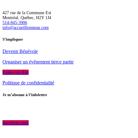
427 rue de la Commune Est
Montréal, Québec, H2Y 1J4
514-845-3906
info@accueilbonneau.com
S’impliquer
Devenir Bénévole
Organiser un événement tierce partie
Faites un don
Politique de confidentialité
Je m’abonne à l’infolettre
Rejoignez notre communauté pour avoir accès en primeur aux
dernières nouvelles.
inscrivez-moi
Accueil Bonneau #118776897 RR 0001