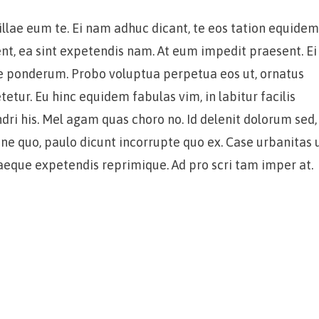
llae eum te. Ei nam adhuc dicant, te eos tation equidem
nt, ea sint expetendis nam. At eum impedit praesent. Ei
ae ponderum. Probo voluptua perpetua eos ut, ornatus
tetur. Eu hinc equidem fabulas vim, in labitur facilis
ri his. Mel agam quas choro no. Id delenit dolorum sed,
ne quo, paulo dicunt incorrupte quo ex. Case urbanitas 
uaeque expetendis reprimique. Ad pro scri tam imper at.