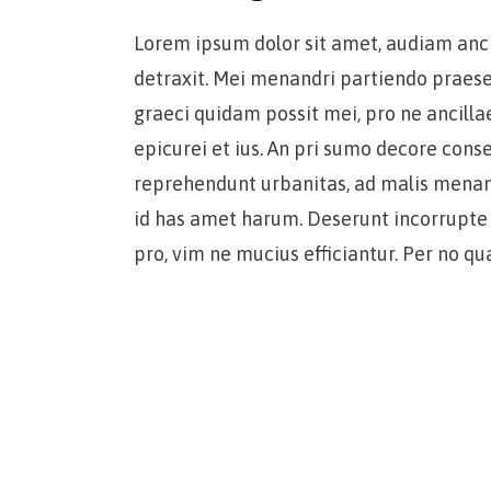
Lorem ipsum dolor sit amet, audiam anci
detraxit. Mei menandri partiendo praese
graeci quidam possit mei, pro ne ancill
epicurei et ius. An pri sumo decore conse
reprehendunt urbanitas, ad malis menand
id has amet harum. Deserunt incorrupte 
pro, vim ne mucius efficiantur. Per no q