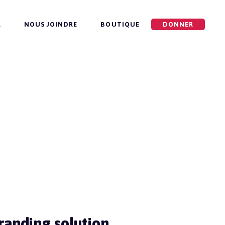
R
NOUS JOINDRE
BOUTIQUE
DONNER
randing solution