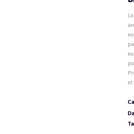
Lo
an
eo
pa
eu
po
Pr
et 
Ca
Da
Ta