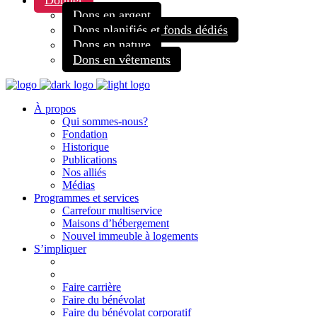
Donner
Dons en argent
Dons planifiés et fonds dédiés
Dons en nature
Dons en vêtements
À propos
Qui sommes-nous?
Fondation
Historique
Publications
Nos alliés
Médias
Programmes et services
Carrefour multiservice
Maisons d’hébergement
Nouvel immeuble à logements
S’impliquer
Faire carrière
Faire du bénévolat
Faire du bénévolat corporatif