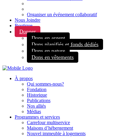
Organiser un événement collaboratif
Nous Joindre
Boutique
Donner
Dons en argent
Dons planifiés et fonds dédiés
Dons en nature
Dons en vêtements
À propos
Qui sommes-nous?
Fondation
Historique
Publications
Nos alliés
Médias
Programmes et services
Carrefour multiservice
Maisons d’hébergement
Nouvel immeuble à logements