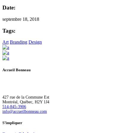
Date:
septembre 18, 2018
Tags:
Art
Branding
Design
Accueil Bonneau
L’Accueil Bonneau accompagne de manière inclusive les personnes à r
427 rue de la Commune Est
Montréal, Québec, H2Y 1J4
514-845-3906
info@accueilbonneau.com
S’impliquer