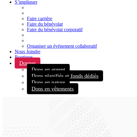
S’impliquer
Faire carrière
Faire du bénévolat
Faire du bénévolat corporatif
Organiser un événement collaboratif
Nous Joindre
Boutique
Donner
Dons en argent
Dons planifiés et fonds dédiés
Dons en nature
Dons en vêtements