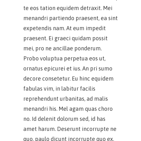
te eos tation equidem detraxit. Mei
menandri partiendo praesent, ea sint
expetendis nam. At eum impedit
praesent. Ei graeci quidam possit
mei, pro ne ancillae ponderum.
Probo voluptua perpetua eos ut,
ornatus epicurei et ius. An pri sumo
decore consetetur. Eu hinc equidem
fabulas vim, in labitur facilis
reprehendunt urbanitas, ad malis
menandri his. Mel agam quas choro
no. Id delenit dolorum sed, id has
amet harum. Deserunt incorrupte ne
quo, paulo dicunt incorrupte quo ex.