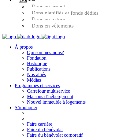
Donner
Dons en argent
Dons planifiés et fonds dédiés
Dons en nature
Dons en vêtements
À propos
Qui sommes-nous?
Fondation
Historique
Publications
Nos alliés
Médias
Programmes et services
Carrefour multiservice
Maisons d’hébergement
Nouvel immeuble à logements
S’impliquer
Faire carrière
Faire du bénévolat
Faire du bénévolat corporatif