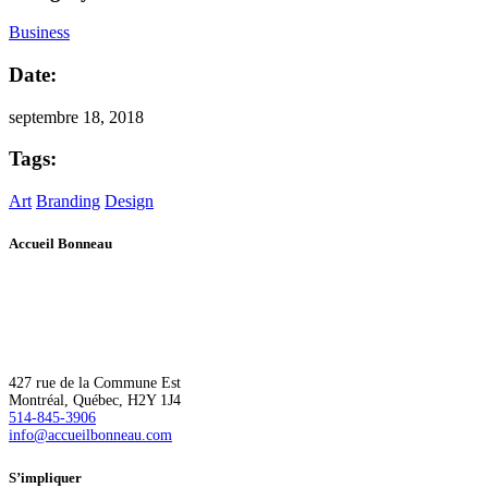
Business
Date:
septembre 18, 2018
Tags:
Art
Branding
Design
Accueil Bonneau
L’Accueil Bonneau accompagne de manière inclusive les personnes
à risque ou en situation d’itinérance vers un logement, une plus
grande autonomie et l’épanouissement.
427 rue de la Commune Est
Montréal, Québec, H2Y 1J4
514-845-3906
info@accueilbonneau.com
S’impliquer