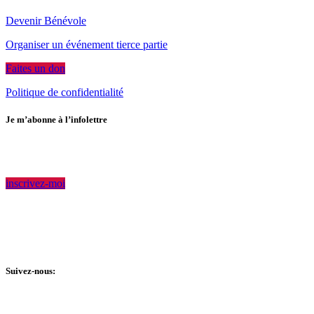
Devenir Bénévole
Organiser un événement tierce partie
Faites un don
Politique de confidentialité
Je m’abonne à l’infolettre
Rejoignez notre communauté pour avoir accès en primeur aux
dernières nouvelles.
inscrivez-moi
Accueil Bonneau #118776897 RR 0001
Fondation Accueil Bonneau #850799081 RR 0001
© 2025 Tous droits réservés.
Suivez-nous: