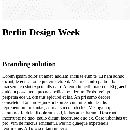
Berlin Design Week
Branding solution
Lorem ipsum dolor sit amet, audiam ancillae eum te. Ei nam adhuc
dicant, te eos tation equidem detraxit. Mei menandri partiendo
praesent, ea sint expetendis nam. At eum impedit praesent. Ei graeci
quidam possit mei, pro ne ancillae ponderum. Probo voluptua
perpetua eos ut, ornatus epicurei et ius. An pri sumo decore
consetetur. Eu hinc equidem fabulas vim, in labitur facilis
reprehendunt urbanitas, ad malis menandri his. Mel agam quas
choro no. Id delenit dolorum sed, id has amet harum. Deserunt
incorrupte ne quo, paulo dicunt incorrupte quo ex. Case urbanitas ut
pro, vim ne mucius efficiantur. Per no quaeque expetendis
reprimique. Ad pro scri tam imper at.