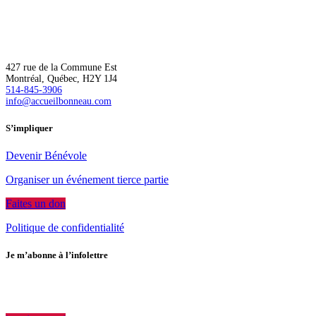
L’Accueil Bonneau accompagne de manière inclusive les personnes
à risque ou en situation d’itinérance vers un logement, une plus
grande autonomie et l’épanouissement.
427 rue de la Commune Est
Montréal, Québec, H2Y 1J4
514-845-3906
info@accueilbonneau.com
S’impliquer
Devenir Bénévole
Organiser un événement tierce partie
Faites un don
Politique de confidentialité
Je m’abonne à l’infolettre
Rejoignez notre communauté pour avoir accès en primeur aux
dernières nouvelles.