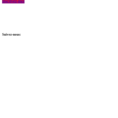
inscrivez-moi
Accueil Bonneau #118776897 RR 0001
Fondation Accueil Bonneau #850799081 RR 0001
© 2025 Tous droits réservés.
Suivez-nous: