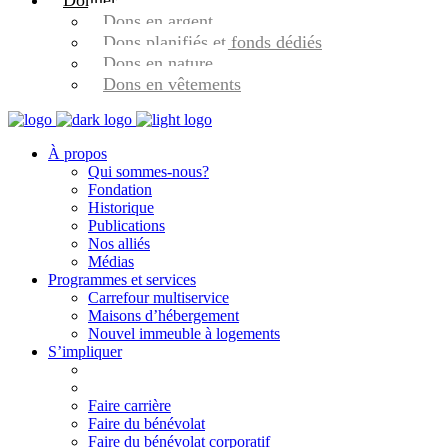
Donner
Dons en argent
Dons planifiés et fonds dédiés
Dons en nature
Dons en vêtements
À propos
Qui sommes-nous?
Fondation
Historique
Publications
Nos alliés
Médias
Programmes et services
Carrefour multiservice
Maisons d’hébergement
Nouvel immeuble à logements
S’impliquer
Faire carrière
Faire du bénévolat
Faire du bénévolat corporatif