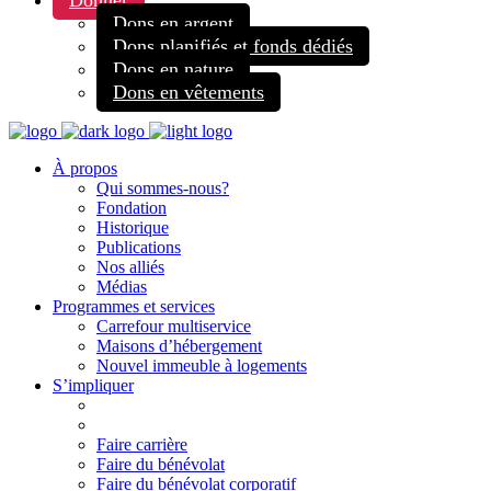
Donner
Dons en argent
Dons planifiés et fonds dédiés
Dons en nature
Dons en vêtements
À propos
Qui sommes-nous?
Fondation
Historique
Publications
Nos alliés
Médias
Programmes et services
Carrefour multiservice
Maisons d’hébergement
Nouvel immeuble à logements
S’impliquer
Faire carrière
Faire du bénévolat
Faire du bénévolat corporatif