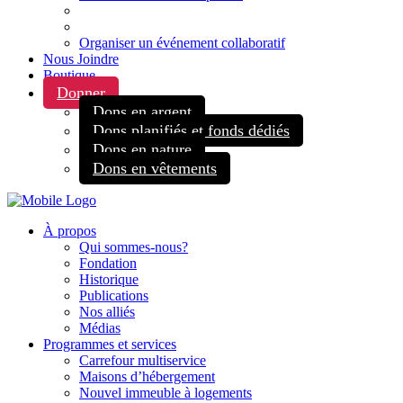
Organiser un événement collaboratif
Nous Joindre
Boutique
Donner
Dons en argent
Dons planifiés et fonds dédiés
Dons en nature
Dons en vêtements
À propos
Qui sommes-nous?
Fondation
Historique
Publications
Nos alliés
Médias
Programmes et services
Carrefour multiservice
Maisons d’hébergement
Nouvel immeuble à logements