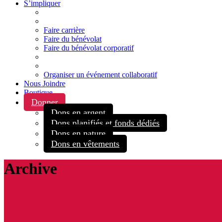
S’impliquer
Faire carrière
Faire du bénévolat
Faire du bénévolat corporatif
Organiser un événement collaboratif
Nous Joindre
Boutique
Donner
Dons en argent
Dons planifiés et fonds dédiés
Dons en nature
Dons en vêtements
Archive