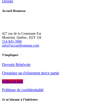
Design
Accueil Bonneau
L’Accueil Bonneau accompagne de manière inclusive les personnes à r
427 rue de la Commune Est
Montréal, Québec, H2Y 1J4
514-845-3906
info@accueilbonneau.com
S’impliquer
Devenir Bénévole
Organiser un événement tierce partie
Faites un don
Politique de confidentialité
Je m’abonne à l’infolettre
Rejoignez notre communauté pour avoir accès en primeur aux dernièr