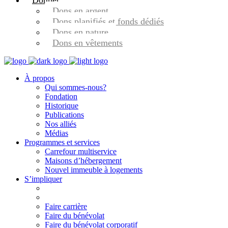
Donner
Dons en argent
Dons planifiés et fonds dédiés
Dons en nature
Dons en vêtements
À propos
Qui sommes-nous?
Fondation
Historique
Publications
Nos alliés
Médias
Programmes et services
Carrefour multiservice
Maisons d’hébergement
Nouvel immeuble à logements
S’impliquer
Faire carrière
Faire du bénévolat
Faire du bénévolat corporatif