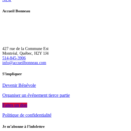
Accueil Bonneau
L’Accueil Bonneau accompagne de manière inclusive les personnes
à risque ou en situation d’itinérance vers un logement, une plus
grande autonomie et l’épanouissement.
427 rue de la Commune Est
Montréal, Québec, H2Y 1J4
514-845-3906
info@accueilbonneau.com
S’impliquer
Devenir Bénévole
Organiser un événement tierce partie
Faites un don
Politique de confidentialité
Je m’abonne à l’infolettre